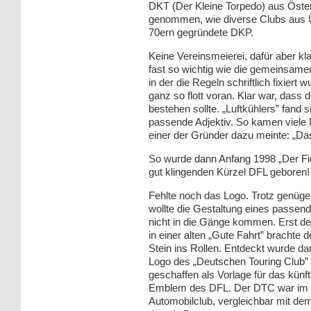
DKT (Der Kleine Torpedo) aus Öster
genommen, wie diverse Clubs aus Üb
70ern gegründete DKP.
Keine Vereinsmeierei, dafür aber k
fast so wichtig wie die gemeinsamen
in der die Regeln schriftlich fixier
ganz so flott voran. Klar war, dass
bestehen sollte. „Luftkühlers” fand 
passende Adjektiv. So kamen viele
einer der Gründer dazu meinte: „Das 
So wurde dann Anfang 1998 „Der Fies
gut klingenden Kürzel DFL geboren!
Fehlte noch das Logo. Trotz genüg
wollte die Gestaltung eines passe
nicht in die Gänge kommen. Erst der
in einer alten „Gute Fahrt” brachte 
Stein ins Rollen. Entdeckt wurde da
Logo des „Deutschen Touring Club”
geschaffen als Vorlage für das künft
Emblem des DFL. Der DTC war im 
Automobilclub, vergleichbar mit d